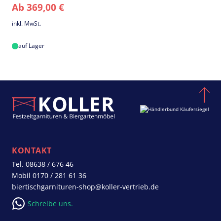
Ab
369,00
€
für
für
für
10
15
20
inkl. MwSt.
Bierzeltgarnituren
Bierzeltgarnituren
Bierzeltgarnituren
auf Lager
KONTAKT
Tel.
08638 / 676 46
Mobil
0170 / 281 61 36
biertischgarnituren-shop@koller-vertrieb.de
Schreibe uns.