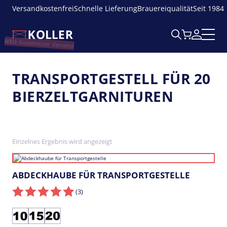
Versandkostenfrei
Schnelle Lieferung
Brauereiqualität
Seit 1984
NEU:
Kostenloser Versand
TRANSPORTGESTELL FÜR 20
BIERZELTGARNITUREN
Einzelnes Ergebnis wird angezeigt
ABDECKHAUBE FÜR TRANSPORTGESTELLE
(3
)
Transportgestell
Transportgestell
Transportgestell