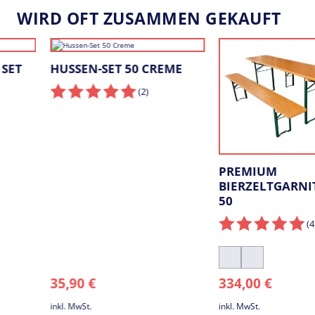
WIRD OFT ZUSAMMEN GEKAUFT
HUSSEN-SET 50 CREME
(2
)
PREMIUM
BIERZELTGARNITUR S
50
(4
)
Eiche
Orange
35,90
€
334,00
€
hell
inkl. MwSt.
inkl. MwSt.