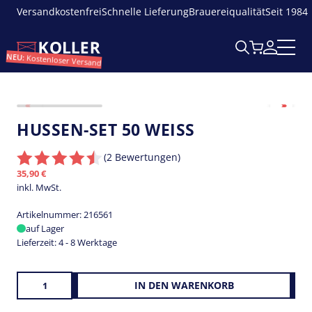
Versandkostenfrei
Schnelle Lieferung
Brauereiqualität
Seit 1984
NEU:
Kostenloser Versand
Z
HUSSEN-SET 50 WEISS
o
o
(2
Bewertungen
)
m
35,90
€
inkl. MwSt.
Artikelnummer:
216561
auf Lager
Lieferzeit:
4 - 8 Werktage
H
IN DEN WARENKORB
u
s
s