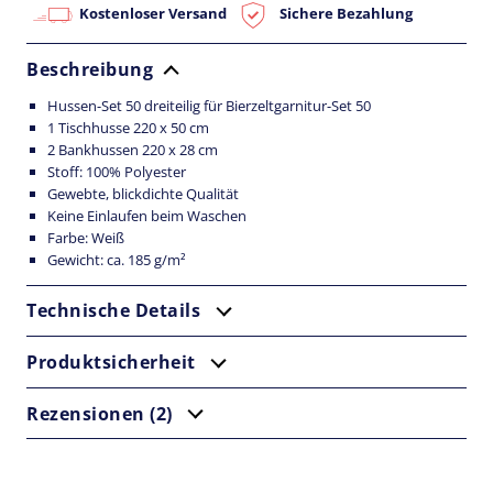
Kostenloser Versand
Sichere Bezahlung
e
n
-
Beschreibung
S
e
t
Hussen-Set 50 dreiteilig für Bierzeltgarnitur-Set 50
5
1 Tischhusse 220 x 50 cm
0
2 Bankhussen 220 x 28 cm
W
Stoff: 100% Polyester
e
i
Gewebte, blickdichte Qualität
ß
Keine Einlaufen beim Waschen
M
Farbe: Weiß
e
Gewicht: ca. 185 g/m²
n
g
e
Technische Details
Produktsicherheit
Rezensionen (2)