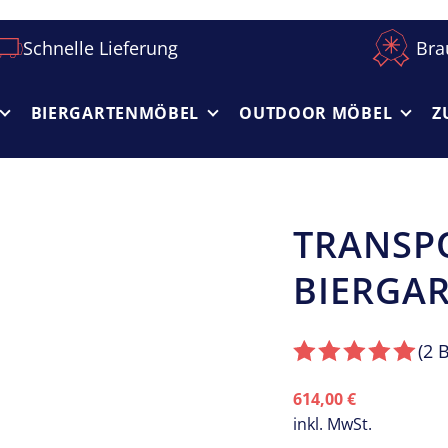
Schnelle Lieferung
Bra
BIERGARTEN­MÖBEL
OUTDOOR MÖBEL
Z
TRANSPO
Z
o
BIERGA
o
m
(2
B
614,00
€
inkl. MwSt.