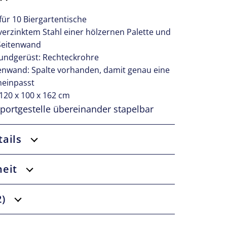
für 10 Biergartentische
verzinktem Stahl einer hölzernen Palette und
Seitenwand
undgerüst: Rechteckrohre
enwand: Spalte vorhanden, damit genau eine
neinpasst
 120 x 100 x 162 cm
sportgestelle übereinander stapelbar
ails
heit
)