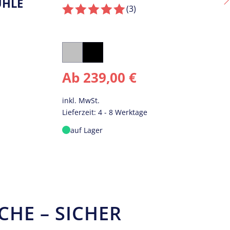
120×80
(3
)
Silber
Schwarz
Ab
229,00
€
inkl. MwSt.
Lieferzeit:
4 - 8 Werktage
auf Lager
CHE – SICHER