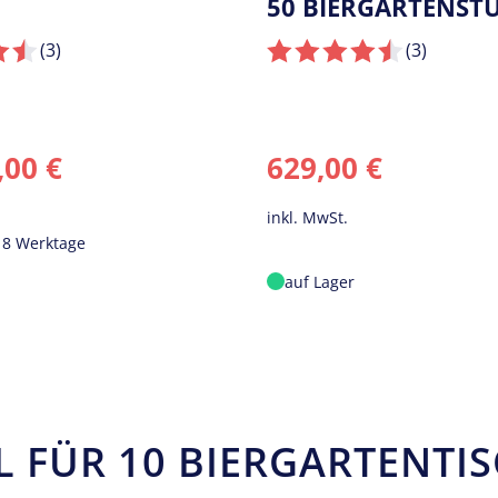
RGARTENSTÜHLE
(3
)
(3
)
Silber
Schwarz
€
Ab
239,00
€
inkl. MwSt.
Lieferzeit:
4 - 8 Werktage
auf Lager
 FÜR 10 BIERGARTENTIS