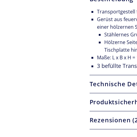
r
Transportgestell 
t
Gerüst aus feuer
g
einer hölzernen 
e
Stählernes Gr
s
Hölzerne Seit
t
Tischplatte hi
e
Maße: L x B x H =
l
3 befüllte Tran
l
f
ü
Technische Det
r
1
Produktsicher
0
B
Rezensionen (2
i
e
r