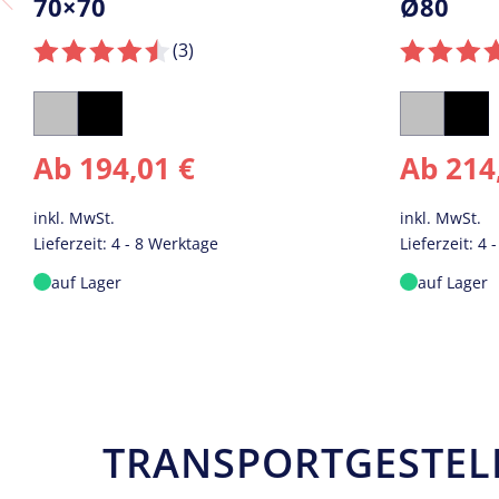
Ø80
50 BIE
(3
)
Silber
Schwarz
Ab
214,00
€
629,00
inkl. MwSt.
inkl. MwSt.
Lieferzeit:
4 - 8 Werktage
auf Lager
auf Lager
TRANSPORTGESTELL