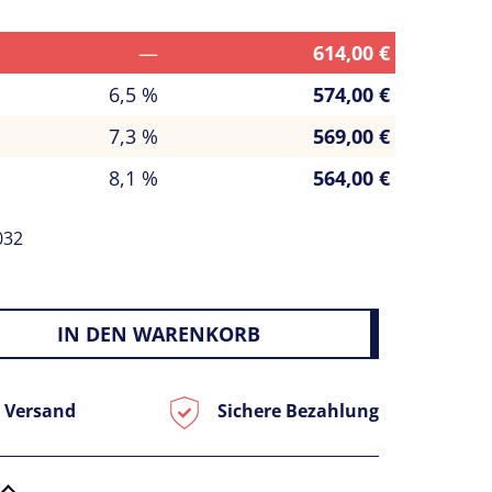
—
614,00
€
6,5 %
574,00
€
7,3 %
569,00
€
8,1 %
564,00
€
032
IN DEN WARENKORB
 Versand
Sichere Bezahlung