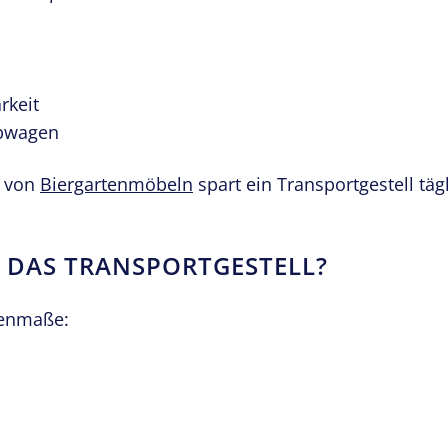
rkeit
ubwagen
u von
Biergartenmöbeln
spart ein Transportgestell tägl
 DAS TRANSPORTGESTELL?
ßenmaße: