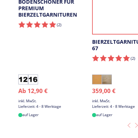
BODENSCHONER FÜR
g
PREMIUM
e
BIERZELTGARNITUREN
(2
)
BIERZELTGARNITUR S
67
(2
)
12
16
Nuss
Natur
Ab
12,90
€
359,00
€
Stück
Stück
inkl. MwSt.
inkl. MwSt.
Lieferzeit:
4 - 8 Werktage
Lieferzeit:
4 - 8 Werktage
auf Lager
auf Lager