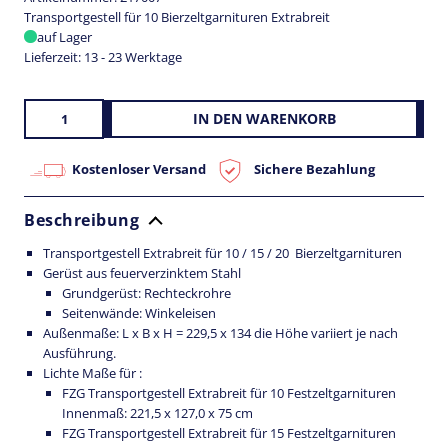
Transportgestell für 10 Bierzeltgarnituren Extrabreit
auf Lager
Lieferzeit:
13 - 23 Werktage
T
IN DEN WARENKORB
r
a
n
Kostenloser Versand
Sichere Bezahlung
s
p
o
Beschreibung
r
t
g
Transportgestell Extrabreit für 10 / 15 / 20 Bierzeltgarnituren
e
Gerüst aus feuerverzinktem Stahl
s
Grundgerüst: Rechteckrohre
t
Seitenwände: Winkeleisen
e
l
Außenmaße: L x B x H = 229,5 x 134 die Höhe variiert je nach
l
Ausführung.
f
Lichte Maße für :
ü
FZG Transportgestell Extrabreit für 10 Festzeltgarnituren
r
B
Innenmaß: 221,5 x 127,0 x 75 cm
i
FZG Transportgestell Extrabreit für 15 Festzeltgarnituren
e