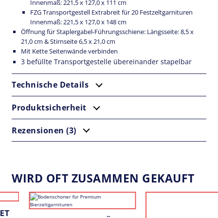
Innenmaß: 221,5 x 127,0 x 111 cm
r
FZG Transportgestell Extrabreit für 20 Festzeltgarnituren
z
e
Innenmaß: 221,5 x 127,0 x 148 cm
l
Öffnung für Staplergabel-Führungsschiene: Längsseite: 8,5 x
t
21,0 cm & Stirnseite 6,5 x 21,0 cm
g
Mit Kette Seitenwände verbinden
a
r
3 befüllte Transportgestelle übereinander stapelbar
n
i
t
Technische Details
u
r
Produktsicherheit
e
n
E
Rezensionen (3)
x
t
r
a
b
r
WIRD OFT ZUSAMMEN GEKAUFT
e
i
t
M
e
n