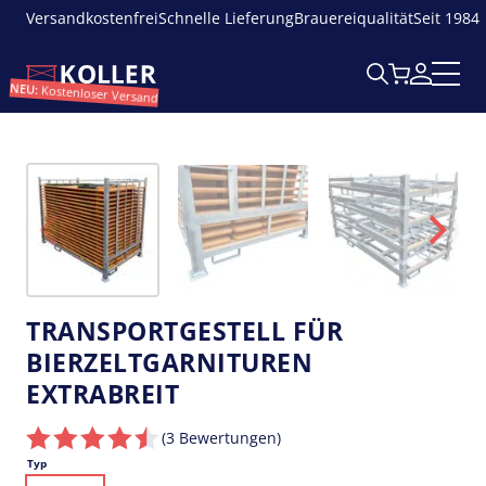
Versandkostenfrei
Schnelle Lieferung
Brauereiqualität
Seit 1984
NEU:
Kostenloser Versand
Z
o
o
m
TRANSPORTGESTELL FÜR
BIERZELTGARNITUREN
EXTRABREIT
(3
Bewertungen
)
Typ