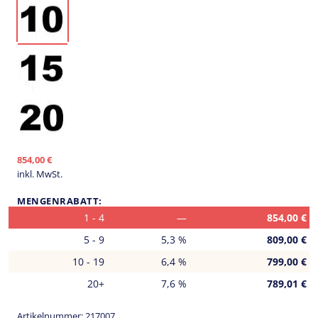
854,00
€
inkl. MwSt.
MENGENRABATT:
1 - 4
—
854,00
€
5 - 9
5,3 %
809,00
€
10 - 19
6,4 %
799,00
€
20+
7,6 %
789,01
€
Artikelnummer:
217007